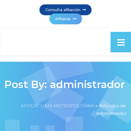
Consulta afiliación
Afiliarse
Post By: administrador
AFOCAT LIMA METROPOLITANA
Artículos de:
>
administrador