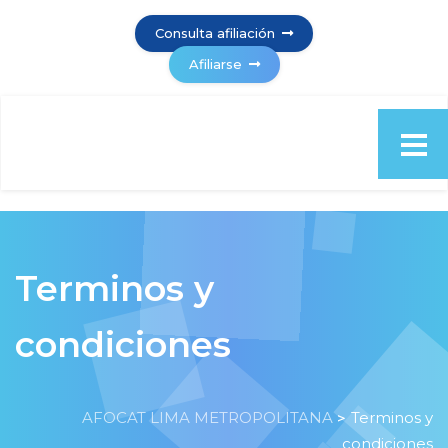
Consulta afiliación
Afiliarse
Terminos y
condiciones
AFOCAT LIMA METROPOLITANA
Terminos y
>
condiciones