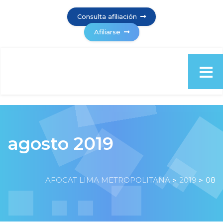
Consulta afiliación
Afiliarse
agosto 2019
AFOCAT LIMA METROPOLITANA
2019
08
>
>