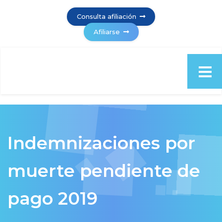
Consulta afiliación
Afiliarse
Indemnizaciones por
muerte pendiente de
pago 2019