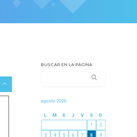
BUSCAR EN LA PÁGINA
agosto 2026
L
M
X
J
V
S
D
1
2
3
4
5
6
7
8
9