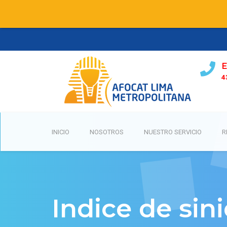
E
4
INICIO
NOSOTROS
NUESTRO SERVICIO
R
Indice de sin