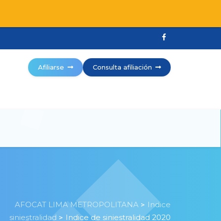
Afiliarse
Consulta afiliación
AFOCAT LIMA METROPOLITANA
Indice
>
siniestralidad
Indice de siniestralidad 2020
>