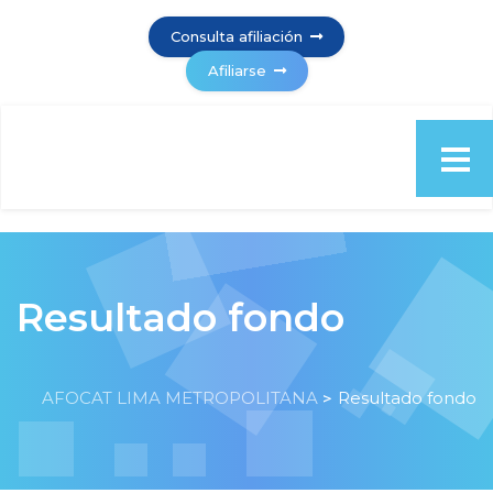
Consulta afiliación
Afiliarse
Resultado fondo
AFOCAT LIMA METROPOLITANA
Resultado fondo
>